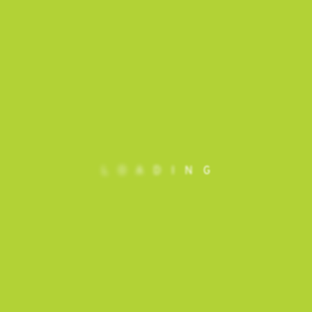
L
O
A
D
I
N
G