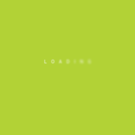
L
O
A
D
I
N
G